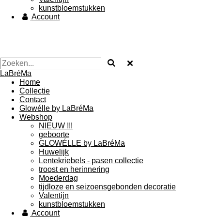
kunstbloemstukken
Account
LaBréMa
Home
Collectie
Contact
Glowélle by LaBréMa
Webshop
NIEUW !!!
geboorte
GLOWÉLLE by LaBréMa
Huwelijk
Lentekriebels - pasen collectie
troost en herinnering
Moederdag
tijdloze en seizoensgebonden decoratie
Valentijn
kunstbloemstukken
Account