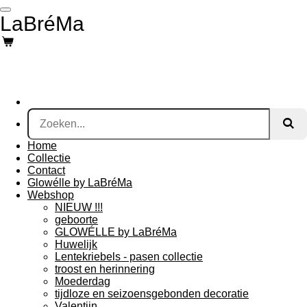
Ga
LaBréMa
direct
naar
de
hoofdinhoud
Home
Collectie
Contact
Glowélle by LaBréMa
Webshop
NIEUW !!!
geboorte
GLOWÉLLE by LaBréMa
Huwelijk
Lentekriebels - pasen collectie
troost en herinnering
Moederdag
tijdloze en seizoensgebonden decoratie
Valentijn