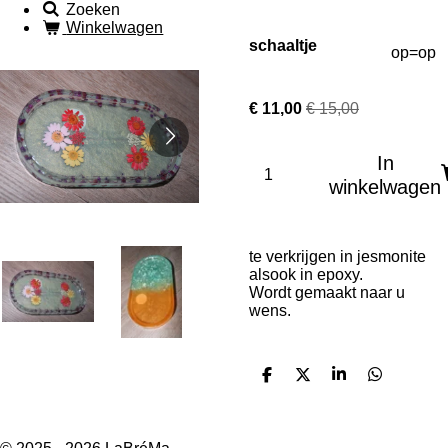
Zoeken
Winkelwagen
schaaltje
op=op
€ 11,00
€ 15,00
In
winkelwagen
te verkrijgen in jesmonite
alsook in epoxy.
Wordt gemaakt naar u
wens.
D
D
S
D
e
e
h
e
l
e
a
l
e
l
r
e
n
e
n